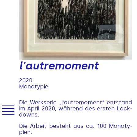
l'autremoment
2
/
11
2020
Monotypie
Die Werkse­rie „l‘autre­mo­ment“ ent­stand
im April 2020, wäh­rend des ers­ten Lock­
downs.
Die Arbeit besteht aus ca. 100 Mono­ty­
pien.