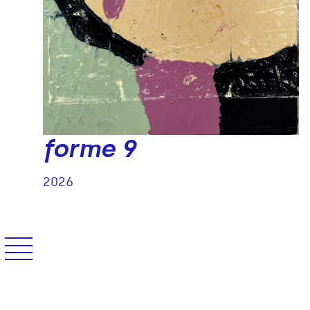
forme 9
2
/
5
2026